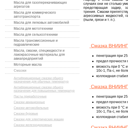
Масла для газоперекачивающих
случаях они не столько ум
агрегатов
предотвращая задир, з
трения. Смазки препятств
Масла для коммерческого
агрессивных жидкостей, г
автотранспорта
(пыли, грязи и т. п.).
Масла для легковых автомобилей
Масла для мототехники
Масла для сельхозтехники
Масла трансмиссионные и
гидравлические
Смазка ВНИИНП
Масла, смазки, спецжидкости и
лакокрасочные материалы для
пенетрация при 25 
авиапредприятий
предел прочности п
Моторные масла
вязкость при 0 °С
Смазки
10с-1, Па·с, не бол
коллоидная стабиль
Антифрикционные смазки общего
назначения для обычных температур
Смазка ВНИИНП
Антифрикционные смазки общего
назначения для повышенных температур
Пасты приработочные
пенетрация при 25 °
предел прочности п
Смазки авиационные
вязкость при 0 °С
Смазки автомобильные
10с-1, Па·с, не боле
Смазки буровые
коллоидная стабиль
Смазки для электрических машин
Смазки железнодорожные
Смазка ВНИИНП