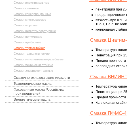
Смазки индустриальные
Смазки канатные
пенетрация при 25 
Смазки консервационные
предел прочности п
Смазки многоцелевые
вязкость при 0 °С
10с-1, Па·с, не боле
Смазки морские
коллоидная стабиль
Смазки низкотемпературные
Смазки полужидкие
Смазка Циатим-
Смазки приборные
Смазки термостойкие
Температура каплеп
Смазки технологические
Пенетрация при 25°
Смазки уплотнительно-резьбовые
Предел прочности п
Смазки химически стойкие
Коллоидная стабиль
Смазки электроконтактные
Смазка ВНИИНП
Смазочно-охлаждающие жидкости
Технологические масла
Температура каплеп
Фасованные масла Российских
Пенетрация при 25°
производителей
Предел прочности п
Энергетические масла
Коллоидная стабиль
Смазка ПФМС-4
Температура каплеп