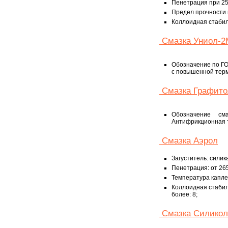
Пенетрация при 25°
Предел прочности 
Коллоидная стабиль
Смазка Униол-2
Обозначение по ГО
с повышенной терм
Смазка Графито
Обозначение см
Антифрикционная т
Смазка Аэрол
Загуститель: силик
Пенетрация: от 265
Температура каплеп
Коллоидная стабил
более: 8;
Смазка Силикол